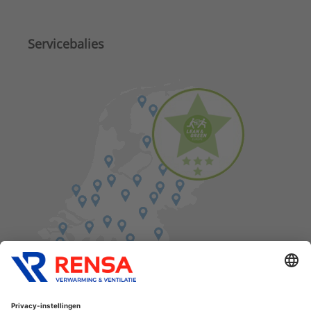
Servicebalies
Vind een balie in de buurt