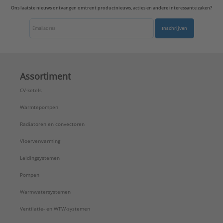
Ons laatste nieuws ontvangen omtrent productnieuws, acties en andere interessante zaken?
Inschrijven
Assortiment
CV-ketels
Warmtepompen
Radiatoren en convectoren
Vloerverwarming
Leidingsystemen
Pompen
Warmwatersystemen
Ventilatie- en WTW-systemen