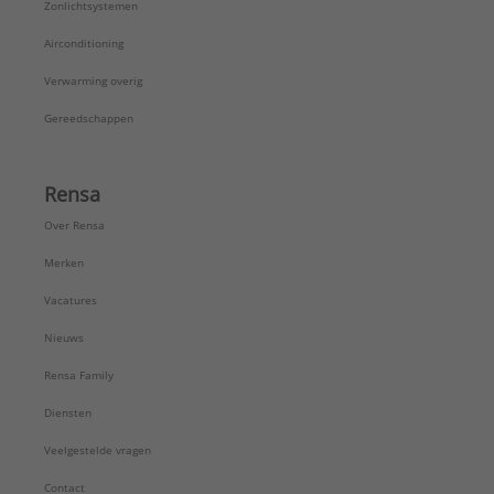
Zonlichtsystemen
Airconditioning
Verwarming overig
Gereedschappen
Rensa
Over Rensa
Merken
Vacatures
Nieuws
Rensa Family
Diensten
Veelgestelde vragen
Contact