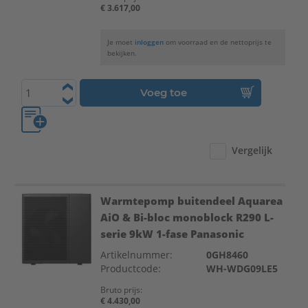
€ 3.617,00
Je moet
inloggen
om voorraad en de nettoprijs te
bekijken.
Voeg toe
Vergelijk
Warmtepomp buitendeel Aquarea
AiO & Bi-bloc monoblock R290 L-
serie 9kW 1-fase Panasonic
Artikelnummer:
0GH8460
Productcode:
WH-WDG09LE5
Bruto prijs:
€ 4.430,00