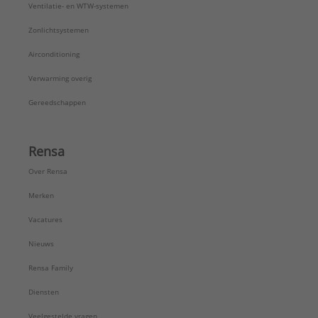
Ventilatie- en WTW-systemen
Zonlichtsystemen
Airconditioning
Verwarming overig
Gereedschappen
Rensa
Over Rensa
Merken
Vacatures
Nieuws
Rensa Family
Diensten
Veelgestelde vragen