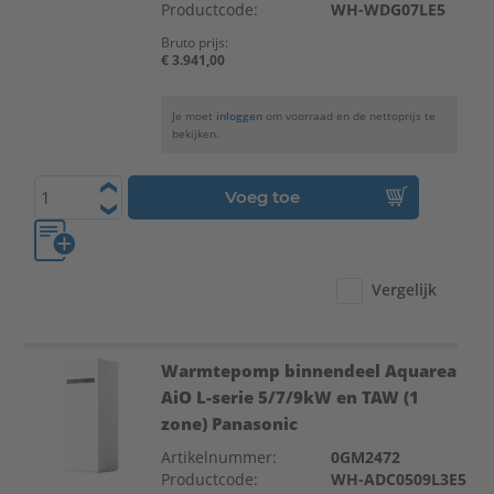
Productcode:
WH-WDG07LE5
Bruto prijs:
€ 3.941,00
Je moet
inloggen
om voorraad en de nettoprijs te
bekijken.
Voeg toe
Vergelijk
Warmtepomp binnendeel Aquarea
AiO L-serie 5/7/9kW en TAW (1
zone) Panasonic
Artikelnummer:
0GM2472
Productcode:
WH-ADC0509L3E5