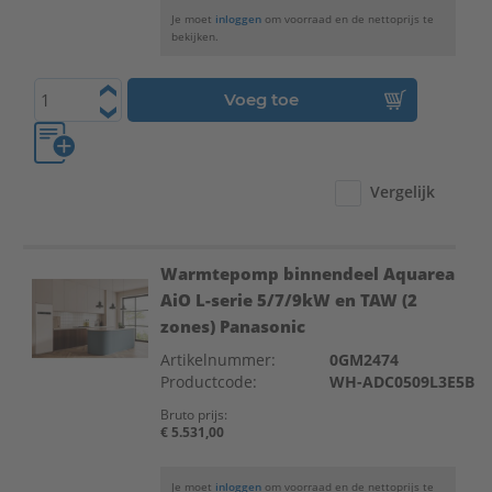
Je moet
inloggen
om voorraad en de nettoprijs te
bekijken.
Voeg toe
Vergelijk
Warmtepomp binnendeel Aquarea
AiO L-serie 5/7/9kW en TAW (2
zones) Panasonic
Artikelnummer:
0GM2474
Productcode:
WH-ADC0509L3E5B
Bruto prijs:
€ 5.531,00
Je moet
inloggen
om voorraad en de nettoprijs te