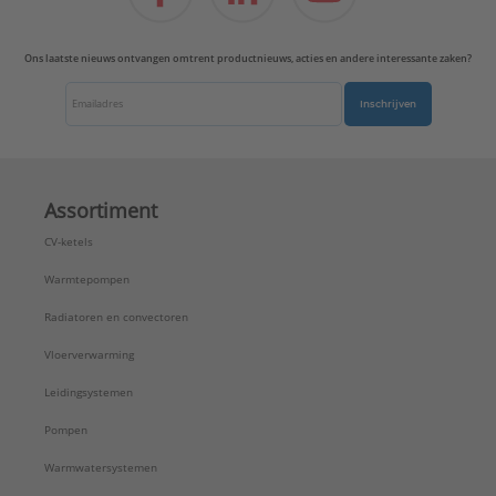
Ons laatste nieuws ontvangen omtrent productnieuws, acties en andere interessante zaken?
Inschrijven
Assortiment
CV-ketels
Warmtepompen
Radiatoren en convectoren
Vloerverwarming
Leidingsystemen
Pompen
Warmwatersystemen