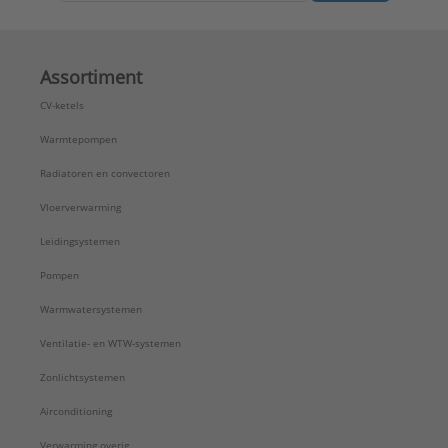
Assortiment
CV-ketels
Warmtepompen
Radiatoren en convectoren
Vloerverwarming
Leidingsystemen
Pompen
Warmwatersystemen
Ventilatie- en WTW-systemen
Zonlichtsystemen
Airconditioning
Verwarming overig