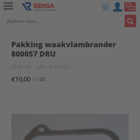
Pakking waakvlambrander
800057 DRU
0160146
MFG #: 800057
€10,00
/ 1.00