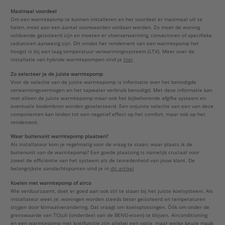
Maximaal voordeel
Om een warmtepomp te kunnen installeren en het voordeel er maximaal uit te
halen, moet aan een aantal voorwaarden voldaan worden. Zo moet de woning
voldoende geïsoleerd zijn en moeten er vloerverwarming, convectoren of specifieke
radiatoren aanwezig zijn. Dit omdat het rendement van een warmtepomp het
hoogst is bij een laag temperatuur verwarmingssysteem (LTV). Meer over de
installatie van hybride warmtepompen vind je
hier
Zo selecteer je de juiste warmtepomp
Voor de selectie van de juiste warmtepomp is informatie over het benodigde
verwarmingsvermogen en het tapwater verbruik benodigd. Met deze informatie kan
niet alleen de juiste warmtepomp maar ook het bijbehorende afgifte systeem en
eventuele bodembron worden geselecteerd. Een onjuiste selectie van een van deze
componenten kan leiden tot een negatief effect op het comfort, maar ook op het
rendement.
Waar buitenunit warmtepomp plaatsen?
Als installateur kom je regelmatig voor de vraag te staan: waar plaats ik de
buitenunit van de warmtepomp? Een goede plaatsing is namelijk cruciaal voor
zowel de efficiëntie van het systeem als de tevredenheid van jouw klant. De
belangrijkste aandachtspunten vind je in
dit artikel
Koelen met warmtepomp of airco
Wie verduurzaamt, doet er goed aan ook stil te staan bij het juiste koelsysteem. Als
installateur weet je: woningen worden steeds beter geïsoleerd en temperaturen
stijgen door klimaatverandering. Dat vraagt om koeloplossingen. Óók om onder de
grenswaarde van TOjuli (onderdeel van de BENG-eisen) te blijven. Airconditioning
en een warmtepomp met koelfunctie zijn allebei een optie, maar welke keuze maak