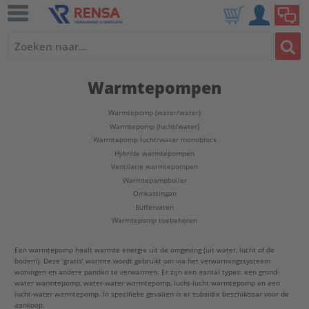
Warmtepompen
Warmtepomp (water/water)
Warmtepomp (lucht/water)
Warmtepomp lucht/water monoblock
Hybride warmtepompen
Ventilatie warmtepompen
Warmtepompboiler
Omkastingen
Buffervaten
Warmtepomp toebehoren
Een warmtepomp haalt warmte energie uit de omgeving (uit water, lucht of de
bodem). Deze ‘gratis’ warmte wordt gebruikt om via het verwarmingssysteem
woningen en andere panden te verwarmen. Er zijn een aantal types: een grond-
water warmtepomp, water-water warmtepomp, lucht-lucht warmtepomp en een
lucht-water warmtepomp. In specifieke gevallen is er subsidie beschikbaar voor de
aankoop.