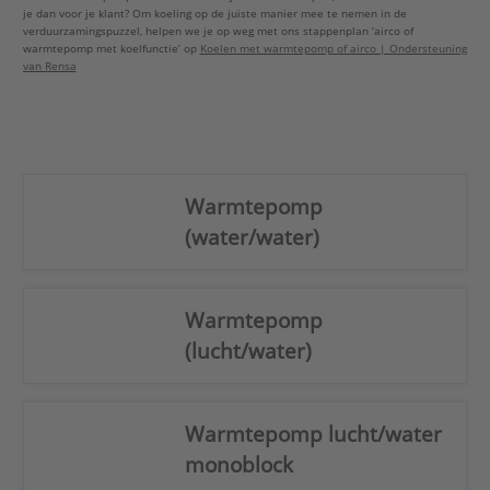
je dan voor je klant? Om koeling op de juiste manier mee te nemen in de
verduurzamingspuzzel, helpen we je op weg met ons stappenplan ‘airco of
warmtepomp met koelfunctie’ op
Koelen met warmtepomp of airco | Ondersteuning
van Rensa
Warmtepomp
(water/water)
Warmtepomp
(lucht/water)
Warmtepomp lucht/water
monoblock