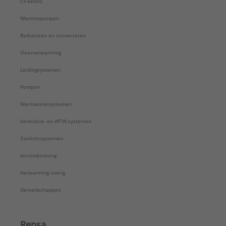
CV-ketels
Warmtepompen
Radiatoren en convectoren
Vloerverwarming
Leidingsystemen
Pompen
Warmwatersystemen
Ventilatie- en WTW-systemen
Zonlichtsystemen
Airconditioning
Verwarming overig
Gereedschappen
Rensa