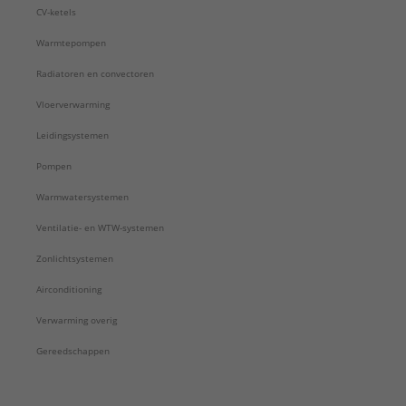
CV-ketels
Warmtepompen
Radiatoren en convectoren
Vloerverwarming
Leidingsystemen
Pompen
Warmwatersystemen
Ventilatie- en WTW-systemen
Zonlichtsystemen
Airconditioning
Verwarming overig
Gereedschappen