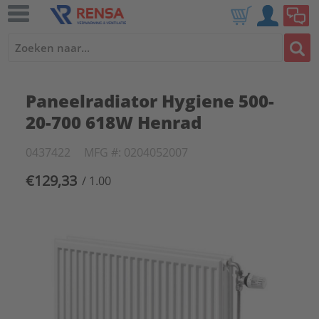
Paneelradiator Hygiene 500-
20-700 618W Henrad
0437422
MFG #: 0204052007
€129,33
/ 1.00