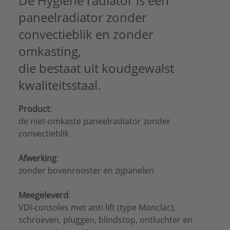
De Hygiene radiator is een
Draadaansluiting:
Binnendraad
Draadmaat (inch):
1/2"
paneelradiator zonder
Geschikt voor elektrisch element:
Nee
convectieblik en zonder
Geschikt voor vochtige ruimte:
Nee
omkasting,
Glansgraad:
Glanzend
Hoogte:
500 mm
die bestaat uit koudgewalst
Kantelbaar:
Nee
kwaliteitsstaal.
Kleur:
Wit
Lengte:
700 mm
Materiaal:
Staal
Product
:
Max. werkdruk:
10 bar
de niet-omkaste paneelradiator zonder
Merk:
Henrad
convectieblik
Met aftapmogelijkheid (aansluiting):
Ja
Met aftapper:
Nee
Afwerking
:
Met bevestigingsmateriaal:
Ja
zonder bovenrooster en zijpanelen
Met blindstoppen:
Ja
Met bovenbekleding:
Nee
Meegeleverd
:
Met eenpuntsaansluiting:
Nee
VDI-consoles met anti lift (type Monclac),
Met elektrisch element:
Nee
schroeven, pluggen, blindstop, ontluchter en
Met handdoekhouder:
Nee