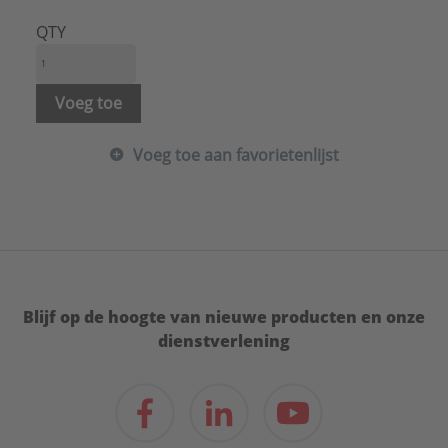
Nevenbestanddeel:
Geen
Nom. diameter flens:
DN 40
QTY
Steekcirkel:
0 mm
Type:
HD Flensdichtingen
Serie:
Flenspakkingen
Voeg toe
Voeg toe aan favorietenlijst
Blijf op de hoogte van nieuwe producten en onze
dienstverlening