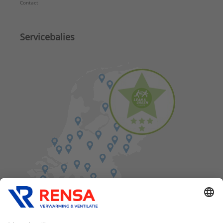
Contact
Servicebalies
Vind een balie in de buurt