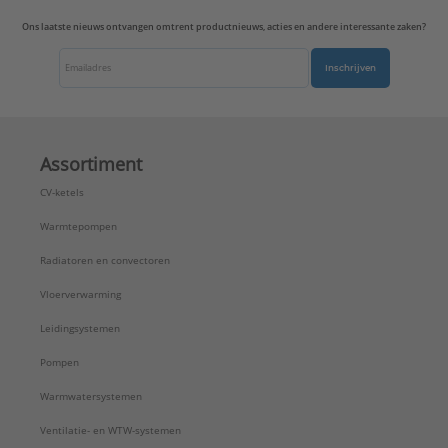
Ons laatste nieuws ontvangen omtrent productnieuws, acties en andere interessante zaken?
Inschrijven
Assortiment
CV-ketels
Warmtepompen
Radiatoren en convectoren
Vloerverwarming
Leidingsystemen
Pompen
Warmwatersystemen
Ventilatie- en WTW-systemen