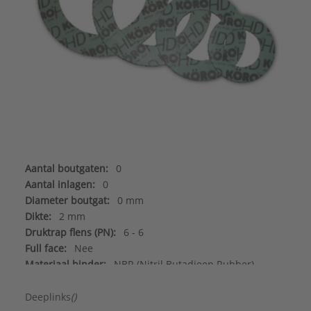
Aantal boutgaten:
0
Aantal inlagen:
0
Diameter boutgat:
0 mm
Dikte:
2 mm
Druktrap flens (PN):
6 - 6
Full face:
Nee
Materiaal binder:
NBR (Nitril Butadieen Rubber)
Merk:
de Beer
Met felsrand:
Nee
Deeplinks
()