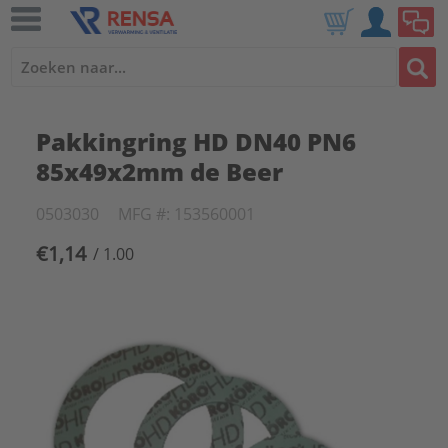
Pakkingring HD DN40 PN6
85x49x2mm de Beer
0503030
MFG #: 153560001
€1,14
/ 1.00