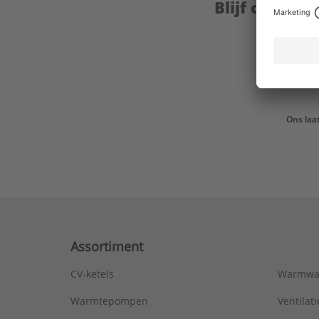
Blijf op de 
Ons laa
Assortiment
CV-ketels
Warmwa
Warmtepompen
Ventila