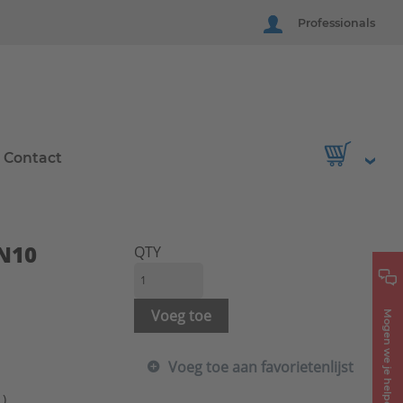
Professionals
Contact
N10
QTY
Voeg toe
Mogen we je helpen?
Voeg toe aan favorietenlijst
1)