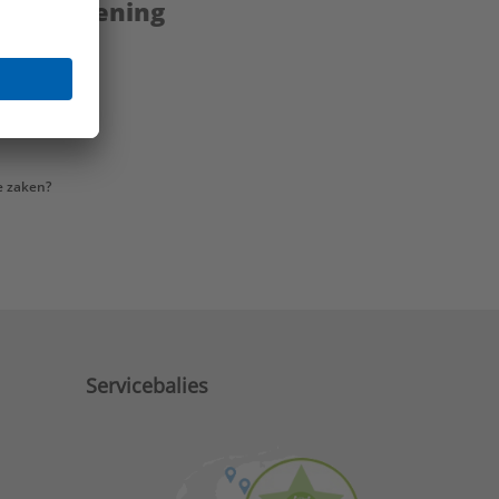
enstverlening
e zaken?
Servicebalies