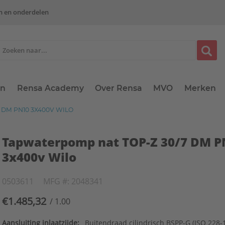
n en onderdelen
en
Rensa Academy
Over Rensa
MVO
Merken
DM PN10 3X400V WILO
Tapwaterpomp nat TOP-Z 30/7 DM P
3x400v Wilo
0503611
MFG #: 2048341
€1.485,32
/ 1.00
Aansluiting inlaatzijde:
Buitendraad cilindrisch BSPP-G (ISO 228-