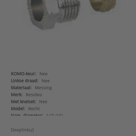
KOMO-keur:
Nee
Linkse draad:
Nee
Materiaal:
Messing
Merk:
Resideo
Met knelset:
Nee
Model:
Recht
Nom. diameter:
1/2" (15)
Oppervlaktebescherming:
Vernikkeld
Uitwendige buisdiameter:
15 mm
Deeplinks
()