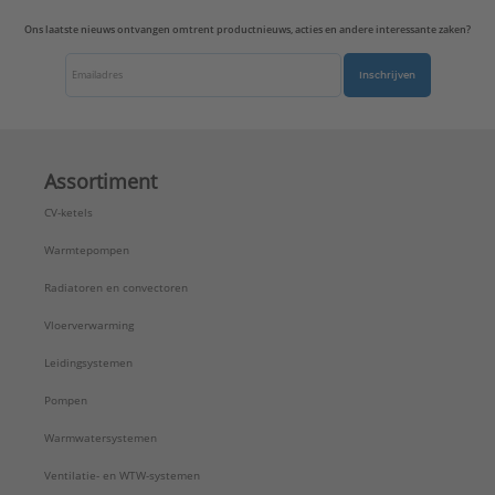
Ons laatste nieuws ontvangen omtrent productnieuws, acties en andere interessante zaken?
Inschrijven
Assortiment
CV-ketels
Warmtepompen
Radiatoren en convectoren
Vloerverwarming
Leidingsystemen
Pompen
Warmwatersystemen
Ventilatie- en WTW-systemen