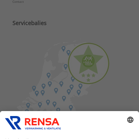
Contact
Servicebalies
Vind een balie in de buurt