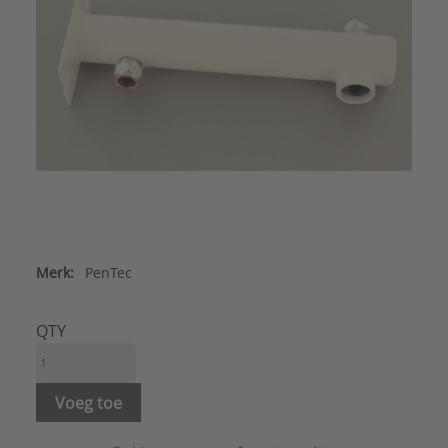
Merk:
PenTec
QTY
Voeg toe