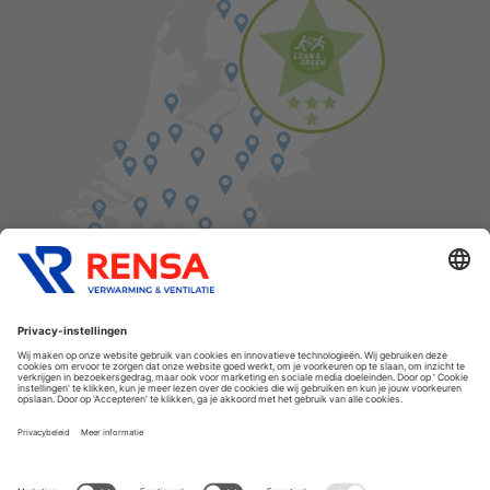
Vind een balie in de buurt
Cookies
Privacyverklaring
Algemene voorwaarden
Disclaimer