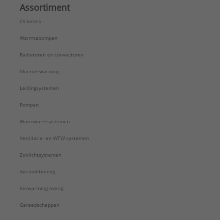
Assortiment
CV-ketels
Warmtepompen
Radiatoren en convectoren
Vloerverwarming
Leidingsystemen
Pompen
Warmwatersystemen
Ventilatie- en WTW-systemen
Zonlichtsystemen
Airconditioning
Verwarming overig
Gereedschappen