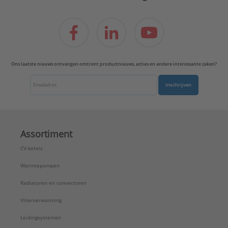
Ons laatste nieuws ontvangen omtrent productnieuws, acties en andere interessante zaken?
Inschrijven
Assortiment
CV-ketels
Warmtepompen
Radiatoren en convectoren
Vloerverwarming
Leidingsystemen