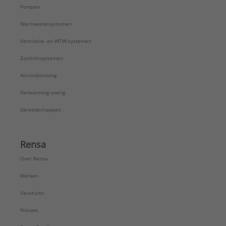
Pompen
Warmwatersystemen
Ventilatie- en WTW-systemen
Zonlichtsystemen
Airconditioning
Verwarming overig
Gereedschappen
Rensa
Over Rensa
Merken
Vacatures
Nieuws