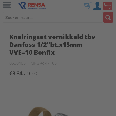
Knelringset vernikkeld tbv
Danfoss 1/2"bt.x15mm
VVE=10 Bonfix
0530405
MFG #: 47105
€3,34
/ 10.00