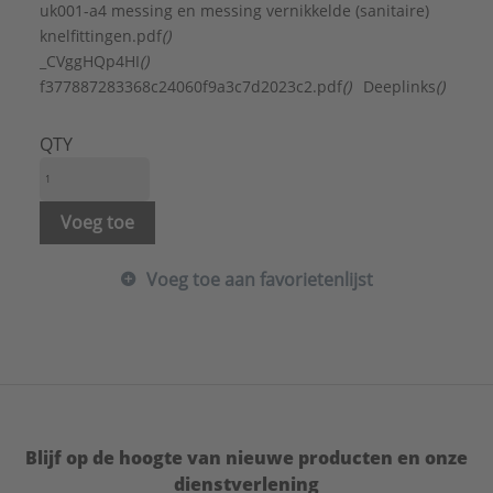
Kwaliteitsklasse materiaal wartelmoer:
Overig
uk001-a4 messing en messing vernikkelde (sanitaire)
Materiaal knelring:
Messing
knelfittingen.pdf
()
Materiaal wartelmoer:
Messing
_CVggHQp4HI
()
Materiaalkwaliteit:
CuZn40Pb2 (CW617N)
f377887283368c24060f9a3c7d2023c2.pdf
()
Deeplinks
()
Merk:
Bonfix
Met pakking:
Nee
QTY
Met steunbus:
Nee
Oppervlaktebescherming wartelmoer:
Verchroomd
Voeg toe
Systeemgebonden:
Nee
Type goedkeuring volgens BBR / EKS:
Nee
Voeg toe aan favorietenlijst
Uitwendige buisdiameter:
15 mm
Type:
Knelset
Serie:
Messing & messing vertinde knel
Blijf op de hoogte van nieuwe producten en onze
dienstverlening