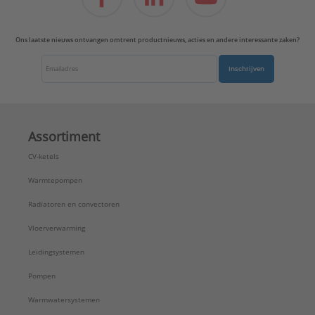
Voorinstelbaar:
Ja
Voorinstelling:
Zonder slagbegrenzer
Ons laatste nieuws ontvangen omtrent productnieuws, acties en andere interessante zaken?
Vorm:
Recht
Werkende lengte aansluiting 1:
82 mm
Inschrijven
Werkende lengte aansluiting 2:
82 mm
Type:
RA-DV
Serie:
Radiatorafsluiters
Assortiment
CV-ketels
Warmtepompen
Radiatoren en convectoren
Vloerverwarming
Leidingsystemen
Pompen
Warmwatersystemen