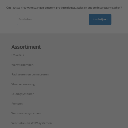
Ons laatste nieuws ontvangen omtrent productnieuws, acties en andere interessante zaken?
Inschrijven
Assortiment
CV-ketels
Warmtepompen
Radiatoren en convectoren
Vloerverwarming
Leidingsystemen
Pompen
Warmwatersystemen
Ventilatie- en WTW-systemen