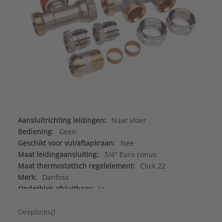
Aansluitrichting leidingen:
Naar vloer
Bediening:
Geen
Geschikt voor vul/aftapkraan:
Nee
Maat leidingaansluiting:
3/4" Euro conus
Maat thermostatisch regelelement:
Click 22
Merk:
Danfoss
Onderblok afsluitbaar:
Ja
Onderblok instelbaar:
Ja
Thermostatisch voorbereid:
Ja
Deeplinks
()