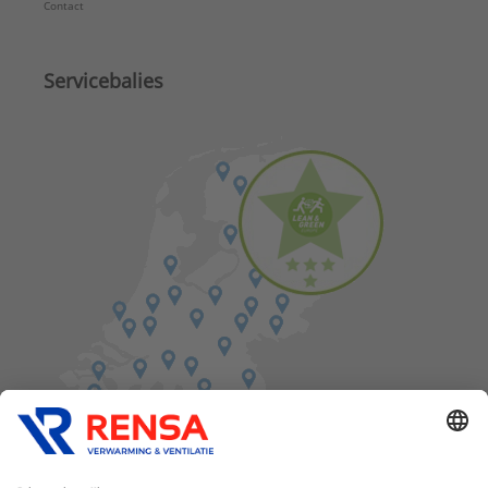
Contact
Servicebalies
Vind een balie in de buurt