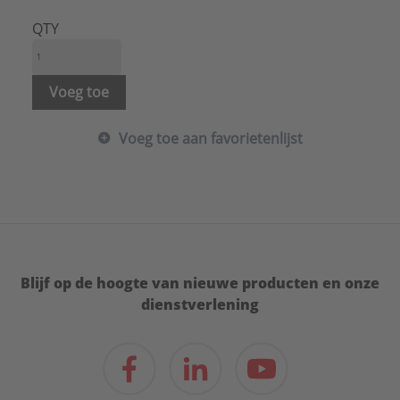
Type radiatorafsluiter:
Thermostatisch
Uitvoering radiatorafsluiter:
Recht met bocht
QTY
Voorinstelling:
Zonder slagbegrenzer
Type:
RA-K/KW, RTD-K (voor 2-pijps system
Serie:
Onderbloksystemen
Voeg toe
Voeg toe aan favorietenlijst
Blijf op de hoogte van nieuwe producten en onze
dienstverlening