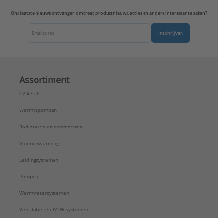
Ons laatste nieuws ontvangen omtrent productnieuws, acties en andere interessante zaken?
Inschrijven
Assortiment
CV-ketels
Warmtepompen
Radiatoren en convectoren
Vloerverwarming
Leidingsystemen
Pompen
Warmwatersystemen
Ventilatie- en WTW-systemen