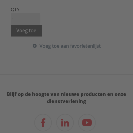
Merk:
IMI Heimeier
Type:
Toebehoren radiatorappendages
QTY
Serie:
Afsluiters/kranen/regelaars
Voeg toe
Voeg toe aan favorietenlijst
Blijf op de hoogte van nieuwe producten en onze
dienstverlening