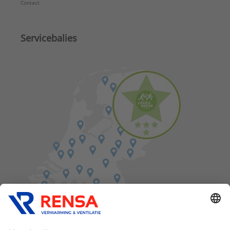
Contact
Servicebalies
Vind een balie in de buurt