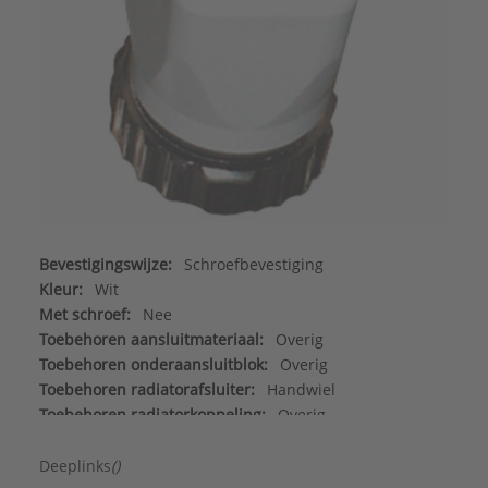
Bevestigingswijze:
Schroefbevestiging
Kleur:
Wit
Met schroef:
Nee
Toebehoren aansluitmateriaal:
Overig
Toebehoren onderaansluitblok:
Overig
Toebehoren radiatorafsluiter:
Handwiel
Toebehoren radiatorkoppeling:
Overig
Toebehoren radiatorthermostaatknop:
Overig
Toebehoren radiatorvoetventiel:
Overig
Deeplinks
()