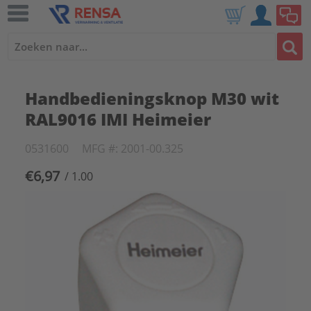
Handbedieningsknop M30 wit
RAL9016 IMI Heimeier
0531600
MFG #: 2001-00.325
€6,97
/ 1.00