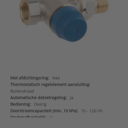
Met afdichtingsring:
Nee
Thermostatisch regelelement aansluiting:
Buitendraad
Automatische debietregeling:
Ja
Bediening:
Overig
Doorstroomcapaciteit (min. 10 kPa):
10 - 120 l/h
Drukonafhankelijk:
Ja
Geschikt voor éénpijpsysteem:
Nee