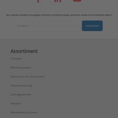
Verkorte bouwlengte:
Nee
Voorinstelbaar:
Ja
Ons laatste nieuws ontvangen omtrent productnieuws, acties en andere interessante zaken?
Voorinstelling:
Met slagbegrenzer
Vorm:
Recht
Inschrijven
Type:
V2100DPI15
Serie:
Strangregelaars
Assortiment
CV-ketels
Warmtepompen
Radiatoren en convectoren
Vloerverwarming
Leidingsystemen
Pompen
Warmwatersystemen