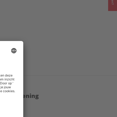
.jpg
()
enstverlening