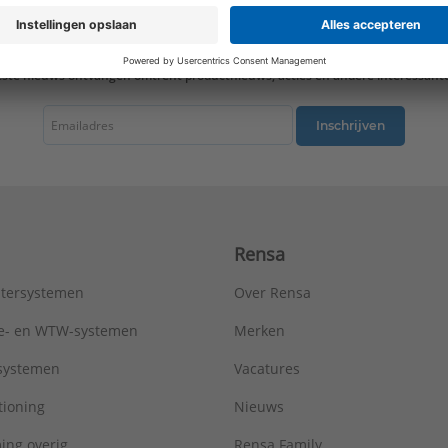
tste nieuws ontvangen omtrent productnieuws, acties en andere interessant
Inschrijven
Rensa
tersystemen
Over Rensa
tie- en WTW-systemen
Merken
tsystemen
Vacatures
tioning
Nieuws
ing overig
Rensa Family