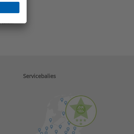
e zaken?
Servicebalies