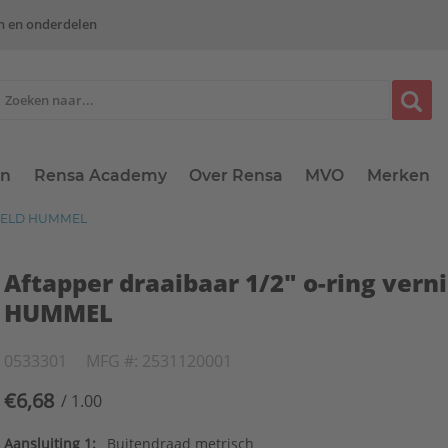
n en onderdelen
en
Rensa Academy
Over Rensa
MVO
Merken
KKELD HUMMEL
Aftapper draaibaar 1/2" o-ring vern
HUMMEL
0533301
MFG #: 2531120001
€6,68
/ 1.00
Aansluiting 1:
Buitendraad metrisch