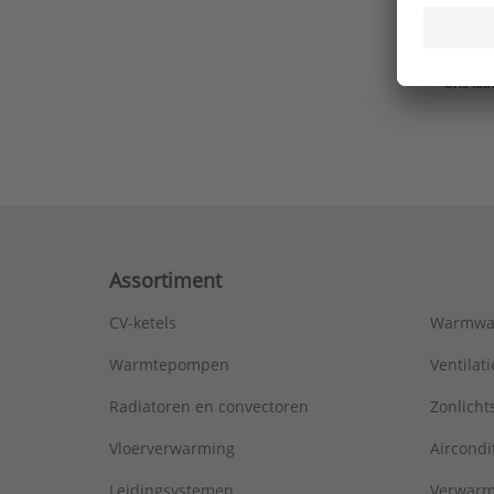
Ons laa
Assortiment
CV-ketels
Warmwa
Warmtepompen
Ventila
Radiatoren en convectoren
Zonlich
Vloerverwarming
Aircondi
Leidingsystemen
Verwarm