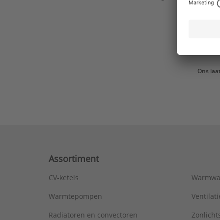
Ons laa
Assortiment
CV-ketels
Warmwa
Warmtepompen
Ventila
Radiatoren en convectoren
Zonlich