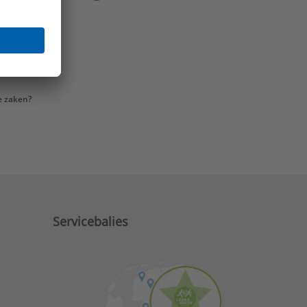
e zaken?
Servicebalies