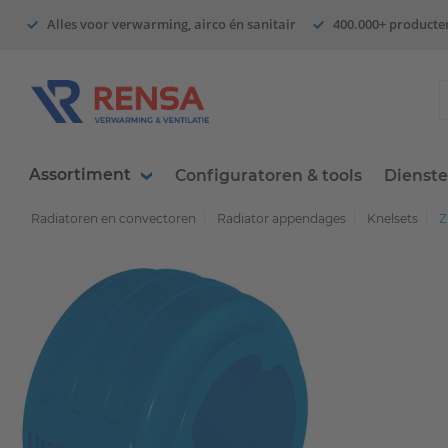
Alles voor verwarming, airco én sanitair
400.000+ producte
Assortiment
Configuratoren & tools
Dienst
Radiatoren en convectoren
Radiator appendages
Knelsets
Z