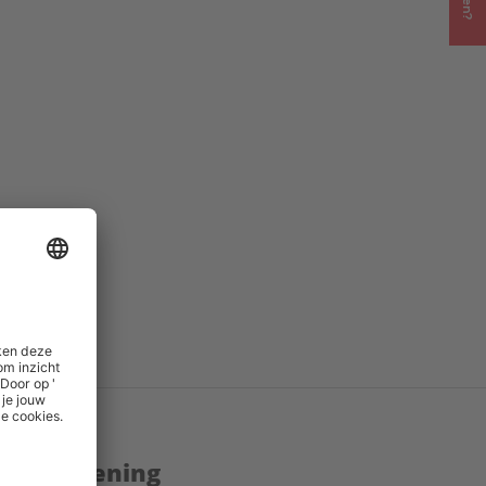
PD
()
.pdf
()
enstverlening