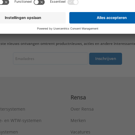
tste nieuws ontvangen omtrent productnieuws, acties en andere interessant
Inschrijven
Rensa
tersystemen
Over Rensa
tie- en WTW-systemen
Merken
tsystemen
Vacatures