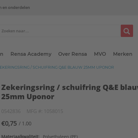
n en onderdelen
en
Rensa Academy
Over Rensa
MVO
Merken
EKERINGSRING / SCHUIFRING Q&E BLAUW 25MM UPONOR
Zekeringsring / schuifring Q&E bla
25mm Uponor
0542836
MFG #: 1058015
€0,75
/ 1.00
Materiaalkwaliteit:
Polyethyleen (PE)