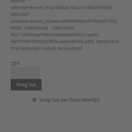
search?
selection=brand_SFGK33G5AC1M2LETFARQR76DI8
()
3001656?
selection=brand_UOH4A1AMDADNVEN7IT4UD0R7OC
()
EPD
()
128652624
()
128652625
()
05217d2d956af7db545d5664b8025523.pdf
()
f447c7cfb13f202d2382ec3a8a58a568.pdf
()
Deeplinks
()
Environmental Product declaration
()
QTY
Voeg toe
Voeg toe aan favorietenlijst