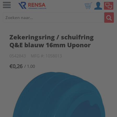
Zekeringsring / schuifring
Q&E blauw 16mm Uponor
0542843
MFG #: 1058013
€0,26
/ 1.00