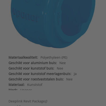
Materiaalkwaliteit:
Polyethyleen (PE)
Geschikt voor aluminium buis:
Nee
Geschikt voor kunststof buis:
Nee
Geschikt voor kunststof meerlagenbuis:
Ja
Geschikt voor roestvaststalen buis:
Nee
Materiaal:
Kunststof
Merk:
Uponor
Type:
blue 16 (vervangt 1042386)
Serie:
Quick & Easy
Deeplink Revit Package
()