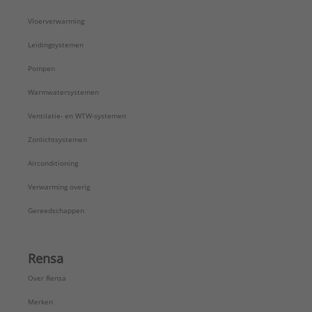
Vloerverwarming
Leidingsystemen
Pompen
Warmwatersystemen
Ventilatie- en WTW-systemen
Zonlichtsystemen
Airconditioning
Verwarming overig
Gereedschappen
Rensa
Over Rensa
Merken