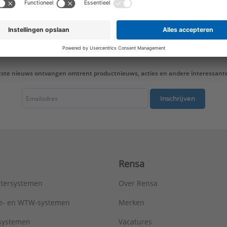
tste nieuws ontvangen omtrent productnieuws, acties en andere interessant
Inschrijven
Rensa
tersystemen
Over Rensa
tie- en WTW-systemen
Merken
tsystemen
Vacatures