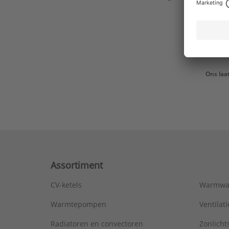
Ons laa
Assortiment
CV-ketels
Warmwa
Warmtepompen
Ventila
Radiatoren en convectoren
Zonlich