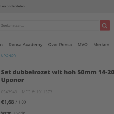
n en onderdelen
en
Rensa Academy
Over Rensa
MVO
Merken
M UPONOR
Set dubbelrozet wit hoh 50mm 14-
Uponor
0543949
MFG #: 1011373
€1,68
/ 1.00
Vorm:
Overig