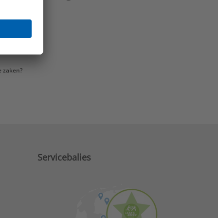
e zaken?
Servicebalies