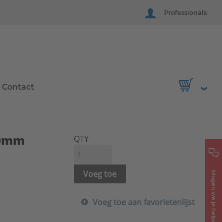
Professionals
Contact
20mm
QTY
Voeg toe
Mogen we je helpen?
Voeg toe aan favorietenlijst