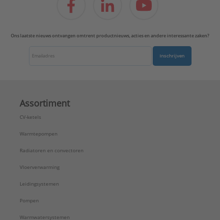
Ons laatste nieuws ontvangen omtrent productnieuws, acties en andere interessante zaken?
Inschrijven
Assortiment
CV-ketels
Warmtepompen
Radiatoren en convectoren
Vloerverwarming
Leidingsystemen
Pompen
Warmwatersystemen