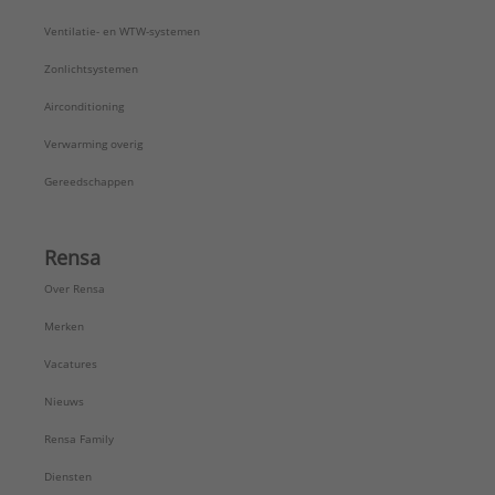
Ventilatie- en WTW-systemen
Zonlichtsystemen
Airconditioning
Verwarming overig
Gereedschappen
Rensa
Over Rensa
Merken
Vacatures
Nieuws
Rensa Family
Diensten