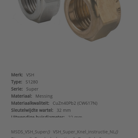
Merk:
VSH
Type:
S1280
Serie:
Super
Materiaal:
Messing
Materiaalkwaliteit:
CuZn40Pb2 (CW617N)
Sleutelwijdte wartel:
32 mm
Uitwendige buisdiameter:
22 mm
MSDS_VSH_Super
()
VSH_Super_Knel_instructie_NL
()