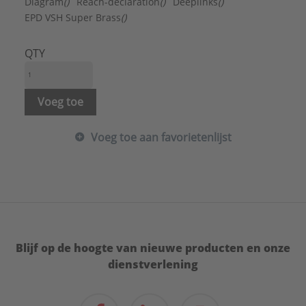
Diagram
()
Reach-declaration
()
Deeplinks
()
EPD VSH Super Brass
()
QTY
Voeg toe
Voeg toe aan favorietenlijst
Blijf op de hoogte van nieuwe producten en onze
dienstverlening