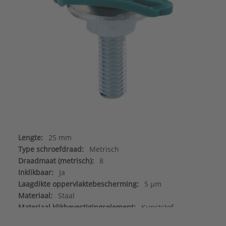
Lengte:
25 mm
Type schroefdraad:
Metrisch
Draadmaat (metrisch):
8
Inklikbaar:
Ja
Laagdikte oppervlaktebescherming:
5 µm
Materiaal:
Staal
Materiaal klikbevestigingselement:
Kunststof
Merk:
Walraven