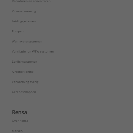
Radiatoren en convectoren
Vloerverwarming
Leidingsystemen
Pompen
Warmwatersystemen
Ventilatie- en WTW-systemen
Zonlichtsystemen
Airconditioning
Verwarming overig
Gereedschappen
Rensa
Over Rensa
Merken