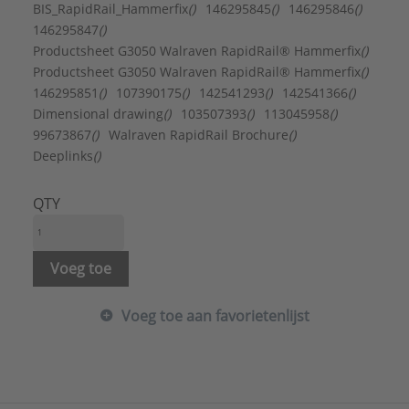
Met draadeind:
Ja
BIS_RapidRail_Hammerfix
()
146295845
()
146295846
()
Met sluitring:
Ja
146295847
()
Met spanplaat:
Ja
Productsheet G3050 Walraven RapidRail® Hammerfix
()
Met veer:
Ja
Productsheet G3050 Walraven RapidRail® Hammerfix
()
Met zeskantmoer:
Ja
146295851
()
107390175
()
142541293
()
142541366
()
Oppervlaktebescherming:
Elektrolytisch verzinkt
Dimensional drawing
()
103507393
()
113045958
()
Type:
Hammerfix
99673867
()
Walraven RapidRail Brochure
()
Serie:
RapidRail®
Deeplinks
()
QTY
Voeg toe
Voeg toe aan favorietenlijst