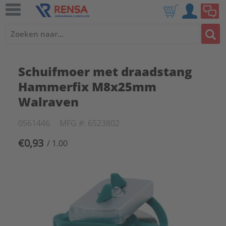
Schuifmoer met draadstang
Hammerfix M8x25mm
Walraven
0561446
MFG #: 6523802
€0,93
/ 1.00