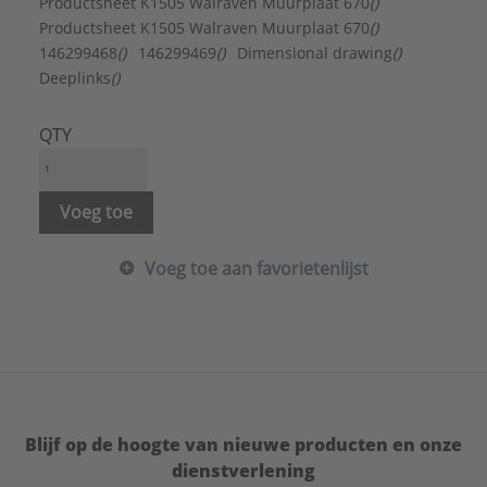
Laagdikte oppervlaktebescherming:
5 µm
Productsheet K1505 Walraven Muurplaat 670
()
Materiaal:
Staal
Productsheet K1505 Walraven Muurplaat 670
()
Max. belasting:
2500 N
146299468
()
146299469
()
Dimensional drawing
()
Merk:
Walraven
Deeplinks
()
Oppervlaktebescherming:
Elektrolytisch verzinkt
Vorm:
Rechthoekig
QTY
Type:
670 (binnendraad)
Serie:
Muurplaat
Voeg toe
Voeg toe aan favorietenlijst
Blijf op de hoogte van nieuwe producten en onze
dienstverlening