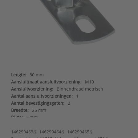
Lengte:
80 mm
Aansluitmaat aansluitvoorziening:
M10
Aansluitvoorziening:
Binnendraad metrisch
Aantal aansluitvoorzieningen:
1
Aantal bevestigingsgaten:
2
Breedte:
25 mm
Dikte:
3 mm
Hartafstand aansluitvoorziening verstelbaar:
Ja
Hartafstand aansluitvoorzieningen:
50 - 50 mm
146299463
()
146299464
()
146299465
()