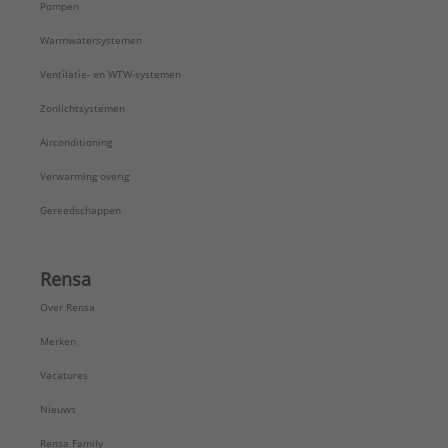
Pompen
Warmwatersystemen
Ventilatie- en WTW-systemen
Zonlichtsystemen
Airconditioning
Verwarming overig
Gereedschappen
Rensa
Over Rensa
Merken
Vacatures
Nieuws
Rensa Family