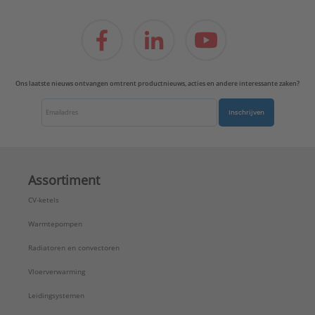
Ons laatste nieuws ontvangen omtrent productnieuws, acties en andere interessante zaken?
Inschrijven
Assortiment
CV-ketels
Warmtepompen
Radiatoren en convectoren
Vloerverwarming
Leidingsystemen