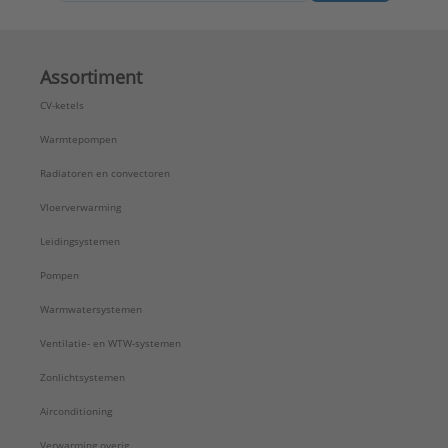
Assortiment
CV-ketels
Warmtepompen
Radiatoren en convectoren
Vloerverwarming
Leidingsystemen
Pompen
Warmwatersystemen
Ventilatie- en WTW-systemen
Zonlichtsystemen
Airconditioning
Verwarming overig