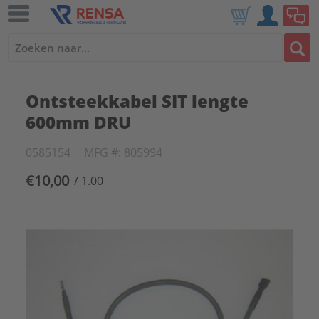
Ontsteekkabel SIT lengte
600mm DRU
0585154
MFG #: 805994
€10,00
/ 1.00