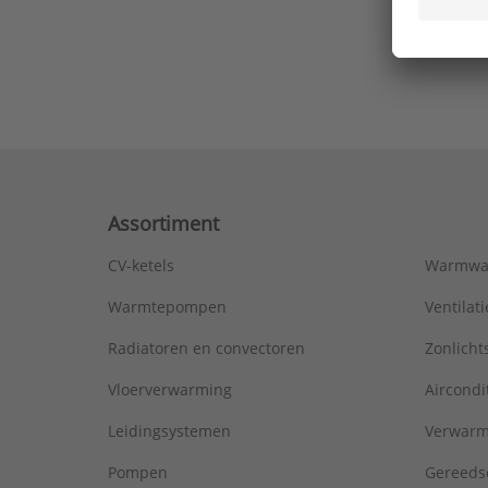
Ons laa
Assortiment
CV-ketels
Warmwa
Warmtepompen
Ventila
Radiatoren en convectoren
Zonlich
Vloerverwarming
Aircondi
Leidingsystemen
Verwarm
Pompen
Gereeds