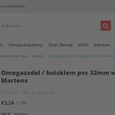
n en onderdelen
en
Rensa Academy
Over Rensa
MVO
Merken
, klemmen en clips
Zadels
OMEGAZADEL / BUISKLEM PVC 32MM WI
Omegazadel / buisklem pvc 32mm w
Martens
0771001
MFG #: 56365/05
€5,24
/ 1.00
Merk:
Martens