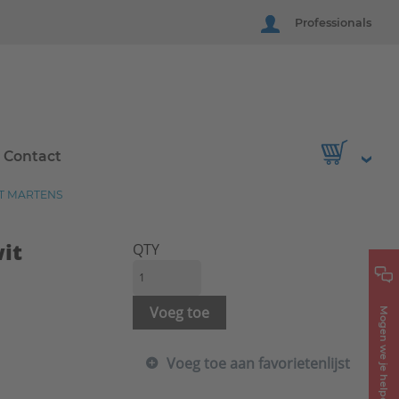
Professionals
Contact
T MARTENS
it
QTY
Voeg toe
Mogen we je helpen?
Voeg toe aan favorietenlijst