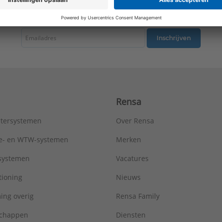
tste nieuws ontvangen omtrent productnieuws, acties en andere interessant
Inschrijven
Rensa
tersystemen
Over Rensa
tie- en WTW-systemen
Merken
tsystemen
Vacatures
tioning
Nieuws
ing overig
Rensa Family
chappen
Diensten