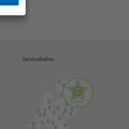
e zaken?
Servicebalies