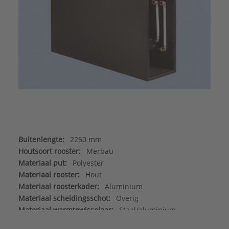
Buitenlengte:
2260 mm
Houtsoort rooster:
Merbau
Materiaal put:
Polyester
Materiaal rooster:
Hout
Materiaal roosterkader:
Aluminium
Materiaal scheidingsschot:
Overig
Materiaal warmtewisselaar:
Staal/aluminium
Max. werkdruk:
6 bar