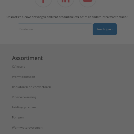
Ons laatste nieuws ontvangen omtrent productnieuws, acties en andere interessante zaken?
Inschrijven
Assortiment
CV-ketels
Warmtepompen
Radiatoren en convectoren
Vloerverwarming
Leidingsystemen
Pompen
Warmwatersystemen