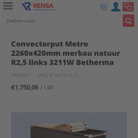
Convectorput Metro
2260x420mm merbau natuur
R2,5 links 3211W Betherma
0AD9361
MFG #: M216-A-AL
€1.750,06
/ 1.00