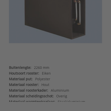
Buitenlengte:
2260 mm
Houtsoort rooster:
Eiken
Materiaal put:
Polyester
Materiaal rooster:
Hout
Materiaal roosterkader:
Aluminium
Materiaal scheidingsschot:
Overig
Materiaal warmtewisselaar:
Staal/aluminium
Max. werkdruk:
6 bar