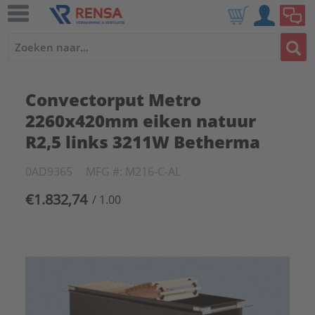
Convectorput Metro
2260x420mm eiken natuur
R2,5 links 3211W Betherma
0AD9365
MFG #: M216-C-AL
€1.832,74
/ 1.00