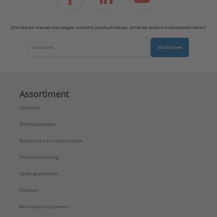
Ons laatste nieuws ontvangen omtrent productnieuws, acties en andere interessante zaken?
Inschrijven
Assortiment
CV-ketels
Warmtepompen
Radiatoren en convectoren
Vloerverwarming
Leidingsystemen
Pompen
Warmwatersystemen