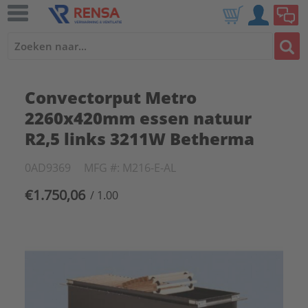
Convectorput Metro
2260x420mm essen natuur
R2,5 links 3211W Betherma
0AD9369
MFG #: M216-E-AL
€1.750,06
/ 1.00