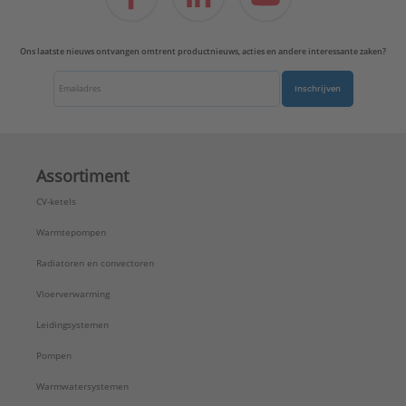
Ons laatste nieuws ontvangen omtrent productnieuws, acties en andere interessante zaken?
Inschrijven
Assortiment
CV-ketels
Warmtepompen
Radiatoren en convectoren
Vloerverwarming
Leidingsystemen
Pompen
Warmwatersystemen