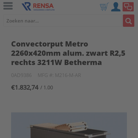
Convectorput Metro
2260x420mm alum. zwart R2,5
rechts 3211W Betherma
0AD9386
MFG #: M216-M-AR
€1.832,74
/ 1.00