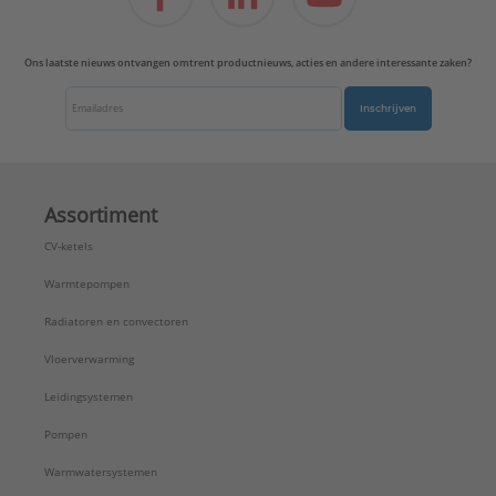
Ons laatste nieuws ontvangen omtrent productnieuws, acties en andere interessante zaken?
Inschrijven
Assortiment
CV-ketels
Warmtepompen
Radiatoren en convectoren
Vloerverwarming
Leidingsystemen
Pompen
Warmwatersystemen