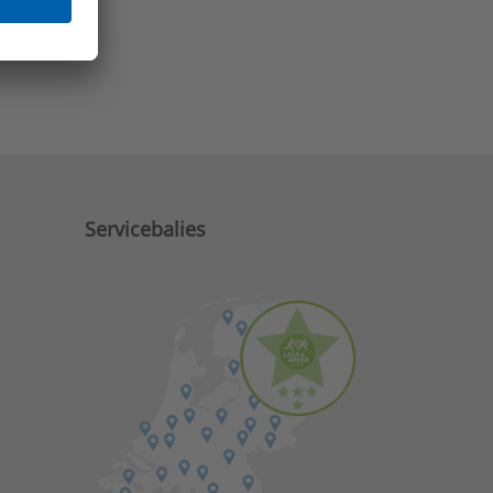
e zaken?
Servicebalies