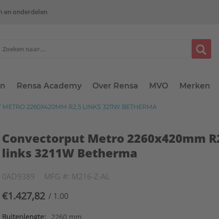
n en onderdelen
en
Rensa Academy
Over Rensa
MVO
Merken
METRO 2260X420MM R2,5 LINKS 3211W BETHERMA
Convectorput Metro 2260x420mm R
links 3211W Betherma
0AD9389
MFG #: M216-Z-AL
€1.427,82
/ 1.00
Buitenlengte:
2260 mm