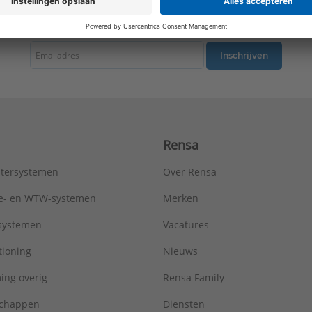
tste nieuws ontvangen omtrent productnieuws, acties en andere interessant
Inschrijven
Rensa
tersystemen
Over Rensa
tie- en WTW-systemen
Merken
tsystemen
Vacatures
tioning
Nieuws
ing overig
Rensa Family
chappen
Diensten