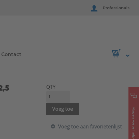
Professionals
Contact
2,5
QTY
Voeg toe
Mogen we je helpen?
Voeg toe aan favorietenlijst