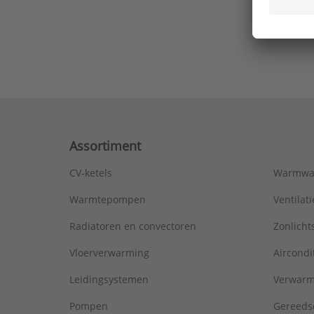
Ons laa
Assortiment
CV-ketels
Warmwa
Warmtepompen
Ventila
Radiatoren en convectoren
Zonlich
Vloerverwarming
Aircondi
Leidingsystemen
Verwarm
Pompen
Gereeds