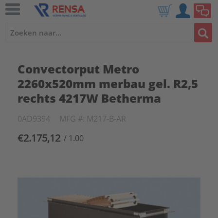
Convectorput Metro
2260x520mm merbau gel. R2,5
rechts 4217W Betherma
0AD9394
MFG #: M217-B-AR
€2.175,12
/ 1.00