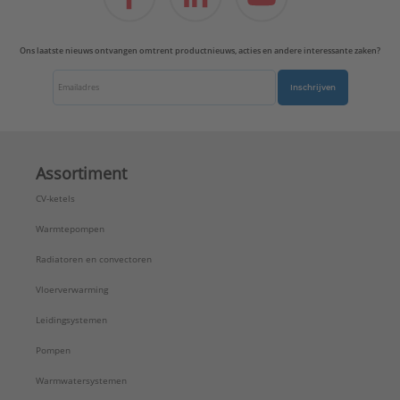
Ons laatste nieuws ontvangen omtrent productnieuws, acties en andere interessante zaken?
Inschrijven
Assortiment
CV-ketels
Warmtepompen
Radiatoren en convectoren
Vloerverwarming
Leidingsystemen
Pompen
Warmwatersystemen