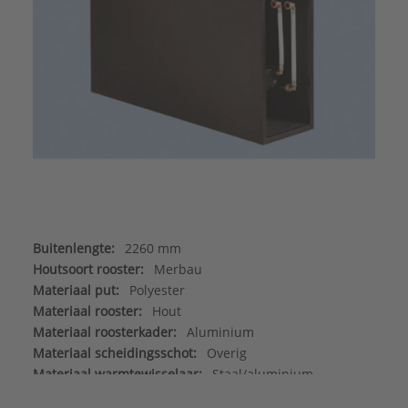
Buitenlengte:
2260 mm
Houtsoort rooster:
Merbau
Materiaal put:
Polyester
Materiaal rooster:
Hout
Materiaal roosterkader:
Aluminium
Materiaal scheidingsschot:
Overig
Materiaal warmtewisselaar:
Staal/aluminium
Max. werkdruk:
6 bar