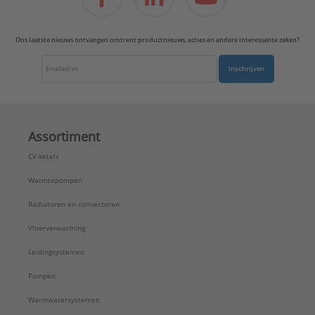
Ons laatste nieuws ontvangen omtrent productnieuws, acties en andere interessante zaken?
Inschrijven
Assortiment
CV-ketels
Warmtepompen
Radiatoren en convectoren
Vloerverwarming
Leidingsystemen
Pompen
Warmwatersystemen