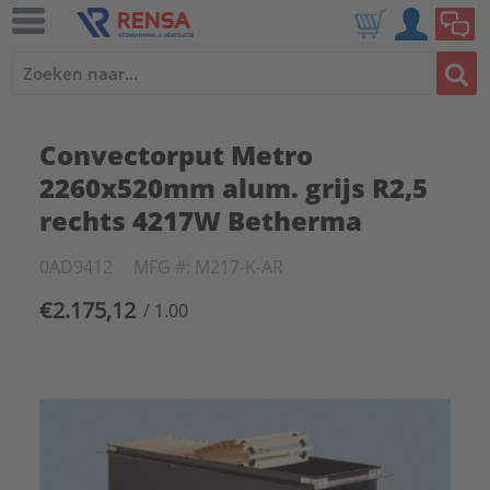
Convectorput Metro
2260x520mm alum. grijs R2,5
rechts 4217W Betherma
0AD9412
MFG #: M217-K-AR
€2.175,12
/ 1.00