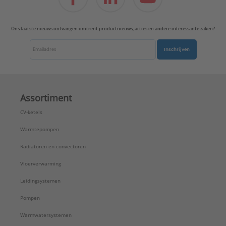
Ons laatste nieuws ontvangen omtrent productnieuws, acties en andere interessante zaken?
Inschrijven
Assortiment
CV-ketels
Warmtepompen
Radiatoren en convectoren
Vloerverwarming
Leidingsystemen
Pompen
Warmwatersystemen