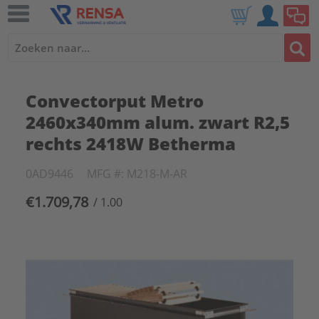
Convectorput Metro
2460x340mm alum. zwart R2,5
rechts 2418W Betherma
0AD9446
MFG #: M218-M-AR
€1.709,78
/ 1.00