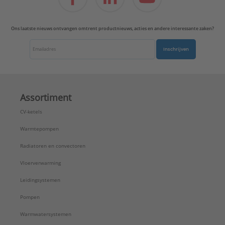
Ons laatste nieuws ontvangen omtrent productnieuws, acties en andere interessante zaken?
Inschrijven
Assortiment
CV-ketels
Warmtepompen
Radiatoren en convectoren
Vloerverwarming
Leidingsystemen
Pompen
Warmwatersystemen