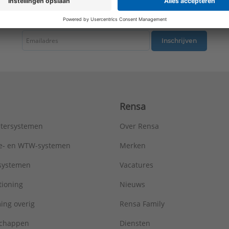
Warmteafgifte EN 442 20°C - 75/65:
3578 W
tste nieuws ontvangen omtrent productnieuws, acties en andere interessant
Type:
Metro R=2,5
Serie:
AluMaxx
Inschrijven
Rensa
tersystemen
Over Rensa
tie- en WTW-systemen
Merken
tsystemen
Vacatures
tioning
Nieuws
ing overig
Rensa Family
chappen
Diensten