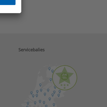
e zaken?
Servicebalies