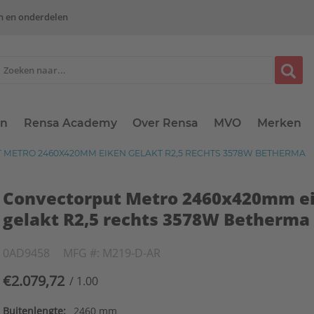
n en onderdelen
en
Rensa Academy
Over Rensa
MVO
Merken
METRO 2460X420MM EIKEN GELAKT R2,5 RECHTS 3578W BETHERMA
Convectorput Metro 2460x420mm e
gelakt R2,5 rechts 3578W Betherma
0AD9458
MFG #: M219-D-AR
€2.079,72
/ 1.00
Buitenlengte:
2460 mm