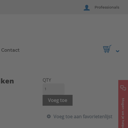
Professionals
Contact
iken
QTY
Voeg toe
Mogen we je helpen?
Voeg toe aan favorietenlijst