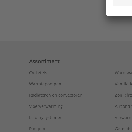
Ons laa
Assortiment
CV-ketels
Warmwa
Warmtepompen
Ventila
Radiatoren en convectoren
Zonlich
Vloerverwarming
Aircondi
Leidingsystemen
Verwarm
Pompen
Gereeds