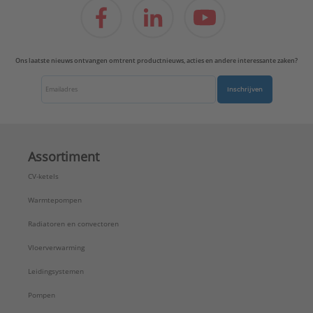
Ons laatste nieuws ontvangen omtrent productnieuws, acties en andere interessante zaken?
Inschrijven
Assortiment
CV-ketels
Warmtepompen
Radiatoren en convectoren
Vloerverwarming
Leidingsystemen
Pompen