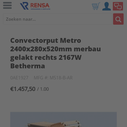
Convectorput Metro
2400x280x520mm merbau
gelakt rechts 2167W
Betherma
0AE1927
MFG #: M518-B-AR
€1.457,50
/ 1.00