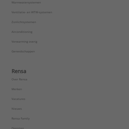
Warmwatersystemen
Ventilatie- en WTW-systemen
Zonlichtsystemen
Airconditioning
Verwarming overig
Gereedschappen
Rensa
Over Rensa
Merken
Vacatures
Nieuws
Rensa Family
Diensten