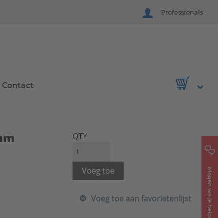
Professionals
Contact
0mm
QTY
a
Voeg toe
Mogen we je helpen?
Voeg toe aan favorietenlijst