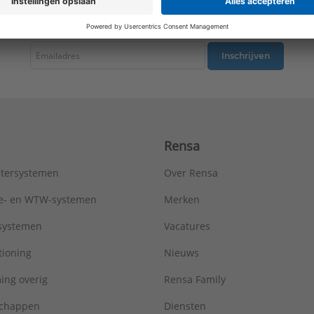
Warmteafgifte EN 442 20°C - 75/65:
2167 W
tste nieuws ontvangen omtrent productnieuws, acties en andere interessant
Type:
Metro R=0,96
Serie:
AluMaxx
Inschrijven
Rensa
tersystemen
Over Rensa
tie- en WTW-systemen
Merken
tsystemen
Vacatures
tioning
Nieuws
ing overig
Rensa Family
chappen
Diensten