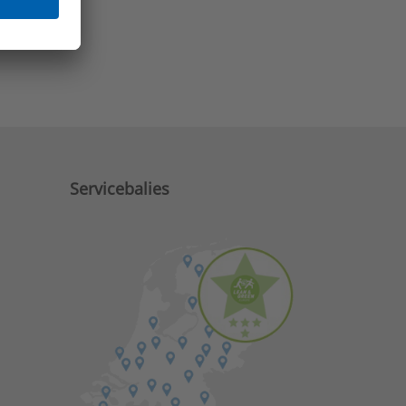
e zaken?
Servicebalies