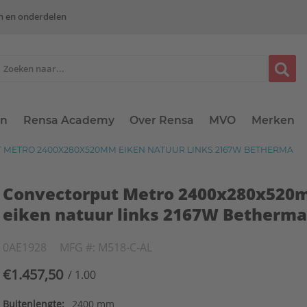
n en onderdelen
en
Rensa Academy
Over Rensa
MVO
Merken
METRO 2400X280X520MM EIKEN NATUUR LINKS 2167W BETHERMA
Convectorput Metro 2400x280x52
eiken natuur links 2167W Betherm
0AE1928
MFG #: M518-C-AL
€1.457,50
/ 1.00
Buitenlengte:
2400 mm