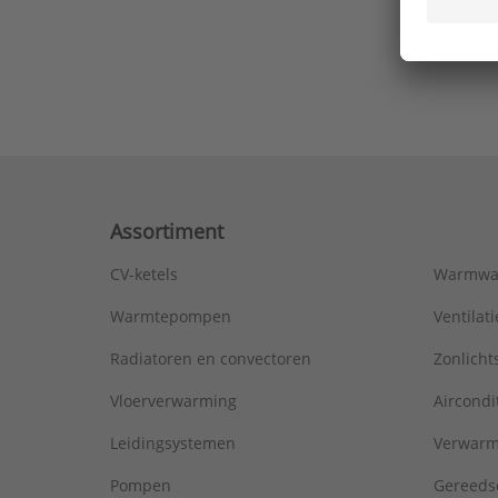
Ons laa
Assortiment
CV-ketels
Warmwa
Warmtepompen
Ventila
Radiatoren en convectoren
Zonlich
Vloerverwarming
Aircondi
Leidingsystemen
Verwarm
Pompen
Gereeds