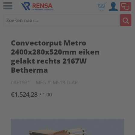
Convectorput Metro
2400x280x520mm eiken
gelakt rechts 2167W
Betherma
0AE1931
MFG #: M518-D-AR
€1.524,28
/ 1.00