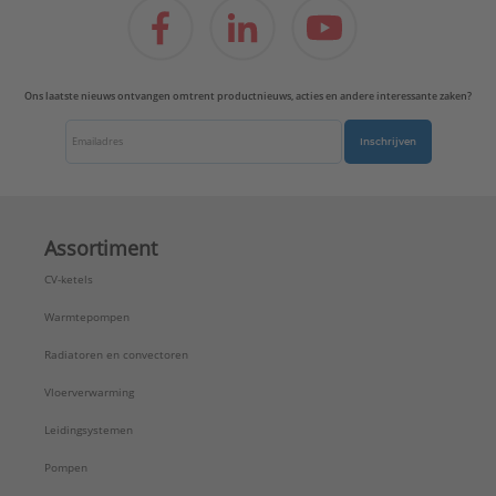
Ons laatste nieuws ontvangen omtrent productnieuws, acties en andere interessante zaken?
Inschrijven
Assortiment
CV-ketels
Warmtepompen
Radiatoren en convectoren
Vloerverwarming
Leidingsystemen
Pompen