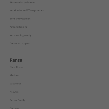
Warmwatersystemen
Ventilatie- en WTW-systemen
Zonlichtsystemen
Airconditioning
Verwarming overig
Gereedschappen
Rensa
Over Rensa
Merken
Vacatures
Nieuws
Rensa Family
Diensten