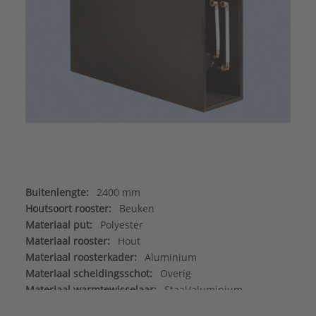
Buitenlengte:
2400 mm
Houtsoort rooster:
Beuken
Materiaal put:
Polyester
Materiaal rooster:
Hout
Materiaal roosterkader:
Aluminium
Materiaal scheidingsschot:
Overig
Materiaal warmtewisselaar:
Staal/aluminium
Max. werkdruk:
6 bar