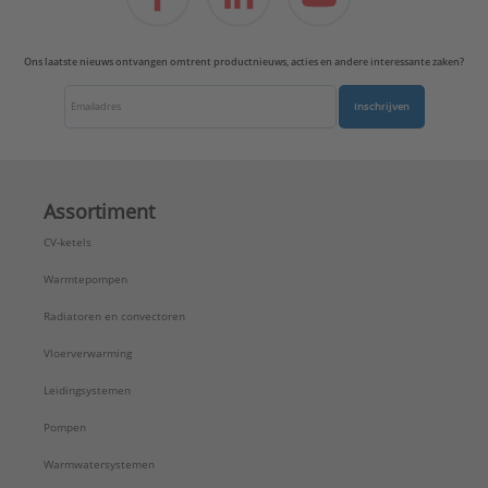
Ons laatste nieuws ontvangen omtrent productnieuws, acties en andere interessante zaken?
Inschrijven
Assortiment
CV-ketels
Warmtepompen
Radiatoren en convectoren
Vloerverwarming
Leidingsystemen
Pompen
Warmwatersystemen