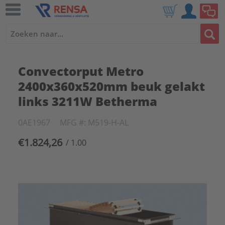
Convectorput Metro
2400x360x520mm beuk gelakt
links 3211W Betherma
0AE1967
MFG #: M519-H-AL
€1.824,26
/ 1.00