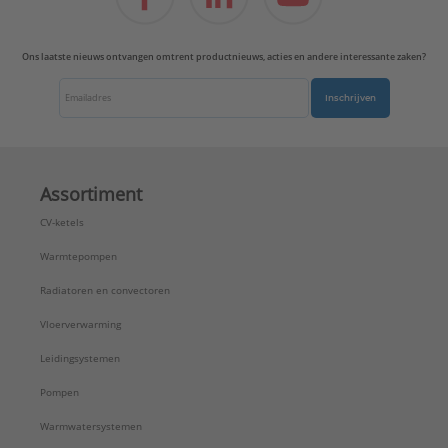
Ons laatste nieuws ontvangen omtrent productnieuws, acties en andere interessante zaken?
Inschrijven
Assortiment
CV-ketels
Warmtepompen
Radiatoren en convectoren
Vloerverwarming
Leidingsystemen
Pompen
Warmwatersystemen