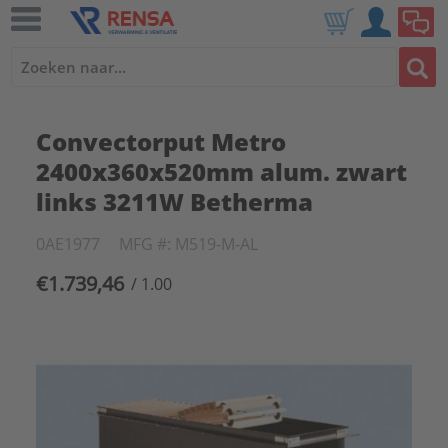
Convectorput Metro
2400x360x520mm alum. zwart
links 3211W Betherma
0AE1977
MFG #: M519-M-AL
€1.739,46
/ 1.00