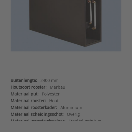
Buitenlengte:
2400 mm
Houtsoort rooster:
Merbau
Materiaal put:
Polyester
Materiaal rooster:
Hout
Materiaal roosterkader:
Aluminium
Materiaal scheidingsschot:
Overig
Materiaal warmtewisselaar:
Staal/aluminium
Max. werkdruk:
6 bar