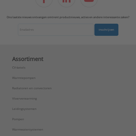
Ons laatste nieuws ontvangen omtrent productnieuws, acties en andere interessante zaken?
Inschrijven
Assortiment
CV-ketels
Warmtepompen
Radiatoren en convectoren
Vloerverwarming
Leidingsystemen
Pompen
Warmwatersystemen