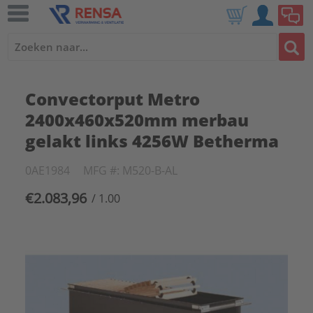
Convectorput Metro
2400x460x520mm merbau
gelakt links 4256W Betherma
0AE1984
MFG #: M520-B-AL
€2.083,96
/ 1.00