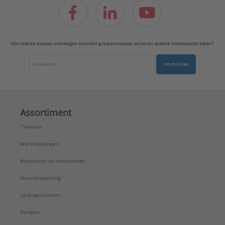
Ons laatste nieuws ontvangen omtrent productnieuws, acties en andere interessante zaken?
Inschrijven
Assortiment
CV-ketels
Warmtepompen
Radiatoren en convectoren
Vloerverwarming
Leidingsystemen
Pompen