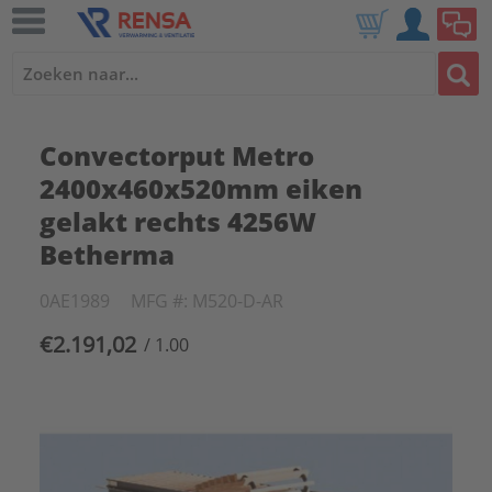
Convectorput Metro
2400x460x520mm eiken
gelakt rechts 4256W
Betherma
0AE1989
MFG #: M520-D-AR
€2.191,02
/ 1.00