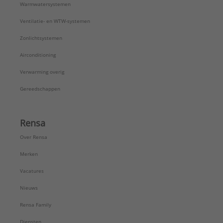
Warmwatersystemen
Ventilatie- en WTW-systemen
Zonlichtsystemen
Airconditioning
Verwarming overig
Gereedschappen
Rensa
Over Rensa
Merken
Vacatures
Nieuws
Rensa Family
Diensten