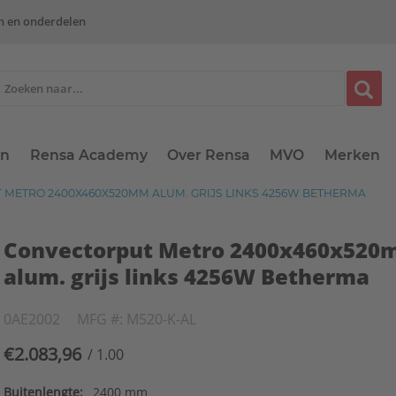
n en onderdelen
en
Rensa Academy
Over Rensa
MVO
Merken
METRO 2400X460X520MM ALUM. GRIJS LINKS 4256W BETHERMA
Convectorput Metro 2400x460x52
alum. grijs links 4256W Betherma
0AE2002
MFG #: M520-K-AL
€2.083,96
/ 1.00
Buitenlengte:
2400 mm