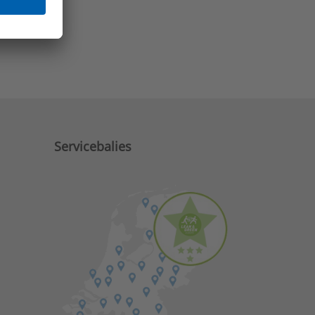
e zaken?
Servicebalies