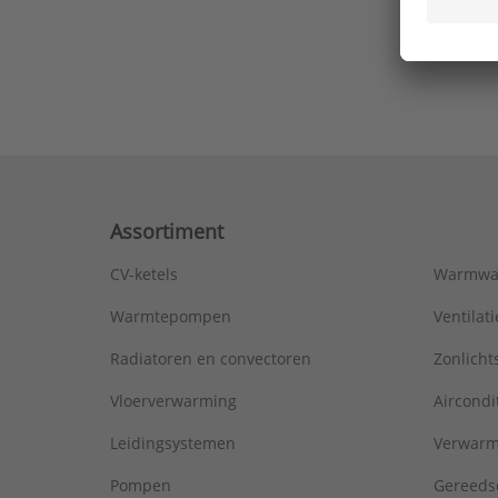
Ons laa
Assortiment
CV-ketels
Warmwa
Warmtepompen
Ventila
Radiatoren en convectoren
Zonlich
Vloerverwarming
Aircondi
Leidingsystemen
Verwarm
Pompen
Gereeds