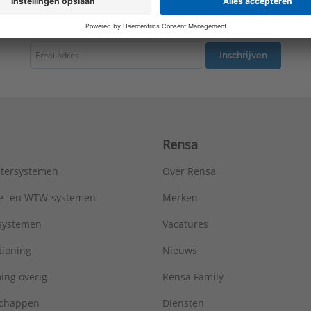
Type:
Metro R=0,96
tste nieuws ontvangen omtrent productnieuws, acties en andere interessant
Serie:
AluMaxx
Inschrijven
Rensa
tersystemen
Over Rensa
tie- en WTW-systemen
Merken
tsystemen
Vacatures
tioning
Nieuws
ing overig
Rensa Family
chappen
Diensten