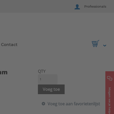
Professionals
Contact
0mm
QTY
Voeg toe
Mogen we je helpen?
Voeg toe aan favorietenlijst