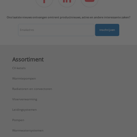
Ons laatste nieuws ontvangen omtrent productnieuws, acties en andere interessante zaken?
Inschrijven
Assortiment
CV-ketels
Warmtepompen
Radiatoren en convectoren
Vloerverwarming
Leidingsystemen
Pompen
Warmwatersystemen