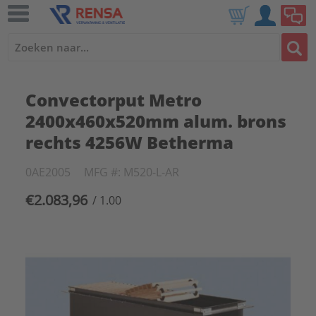
Convectorput Metro
2400x460x520mm alum. brons
rechts 4256W Betherma
0AE2005
MFG #: M520-L-AR
€2.083,96
/ 1.00