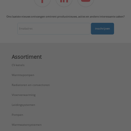
Ons laatste nieuws ontvangen omtrent productnieuws, acties en andere interessante zaken?
Inschrijven
Assortiment
CV-ketels
Warmtepompen
Radiatoren en convectoren
Vloerverwarming
Leidingsystemen
Pompen
Warmwatersystemen