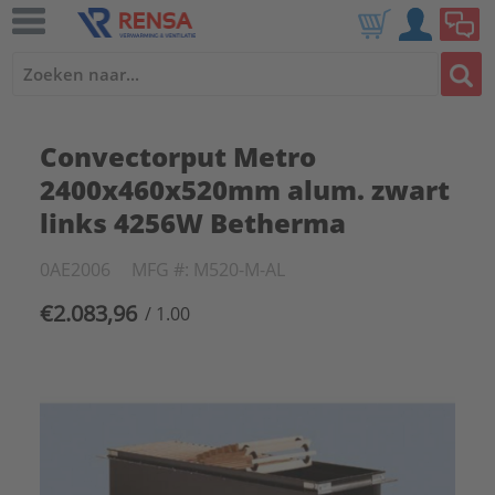
Convectorput Metro
2400x460x520mm alum. zwart
links 4256W Betherma
0AE2006
MFG #: M520-M-AL
€2.083,96
/ 1.00