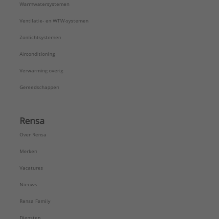
Warmwatersystemen
Ventilatie- en WTW-systemen
Zonlichtsystemen
Airconditioning
Verwarming overig
Gereedschappen
Rensa
Over Rensa
Merken
Vacatures
Nieuws
Rensa Family
Diensten