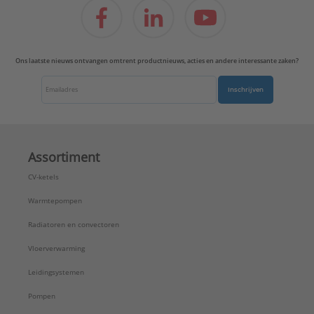
Ons laatste nieuws ontvangen omtrent productnieuws, acties en andere interessante zaken?
Inschrijven
Assortiment
CV-ketels
Warmtepompen
Radiatoren en convectoren
Vloerverwarming
Leidingsystemen
Pompen