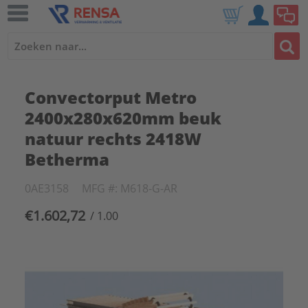
Convectorput Metro
2400x280x620mm beuk
natuur rechts 2418W
Betherma
0AE3158
MFG #: M618-G-AR
€1.602,72
/ 1.00