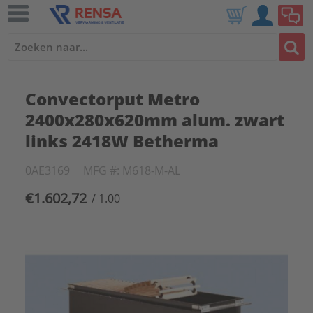
Convectorput Metro
2400x280x620mm alum. zwart
links 2418W Betherma
0AE3169
MFG #: M618-M-AL
€1.602,72
/ 1.00