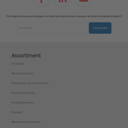
Ons laatste nieuws ontvangen omtrent productnieuws, acties en andere interessante zaken?
Inschrijven
Assortiment
CV-ketels
Warmtepompen
Radiatoren en convectoren
Vloerverwarming
Leidingsystemen
Pompen
Warmwatersystemen