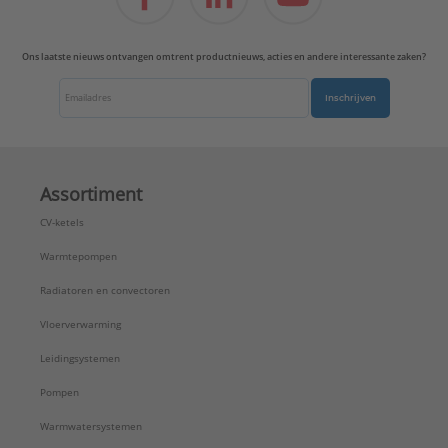
Ons laatste nieuws ontvangen omtrent productnieuws, acties en andere interessante zaken?
Inschrijven
Assortiment
CV-ketels
Warmtepompen
Radiatoren en convectoren
Vloerverwarming
Leidingsystemen
Pompen
Warmwatersystemen