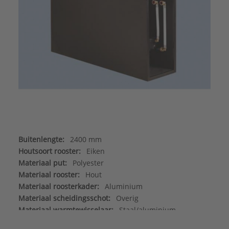
Buitenlengte:
2400 mm
Houtsoort rooster:
Eiken
Materiaal put:
Polyester
Materiaal rooster:
Hout
Materiaal roosterkader:
Aluminium
Materiaal scheidingsschot:
Overig
Materiaal warmtewisselaar:
Staal/aluminium
Max. werkdruk:
6 bar