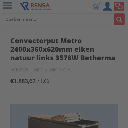
Convectorput Metro
2400x360x620mm eiken
natuur links 3578W Betherma
0AE3178
MFG #: M619-C-AL
€1.883,62
/ 1.00