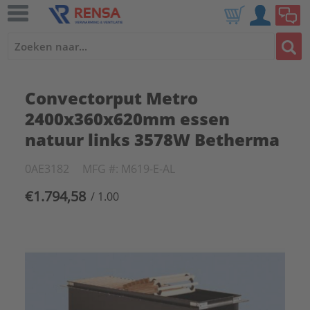
Convectorput Metro
2400x360x620mm essen
natuur links 3578W Betherma
0AE3182
MFG #: M619-E-AL
€1.794,58
/ 1.00