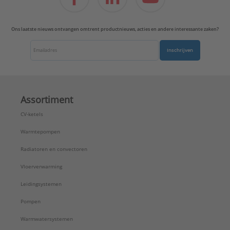
Ons laatste nieuws ontvangen omtrent productnieuws, acties en andere interessante zaken?
Inschrijven
Assortiment
CV-ketels
Warmtepompen
Radiatoren en convectoren
Vloerverwarming
Leidingsystemen
Pompen
Warmwatersystemen