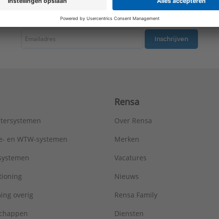
Type:
Metro R=0,96
tste nieuws ontvangen omtrent productnieuws, acties en andere interessant
Serie:
AluMaxx
Inschrijven
Rensa
tersystemen
Over Rensa
tie- en WTW-systemen
Merken
tsystemen
Vacatures
tioning
Nieuws
ing overig
Rensa Family
chappen
Diensten