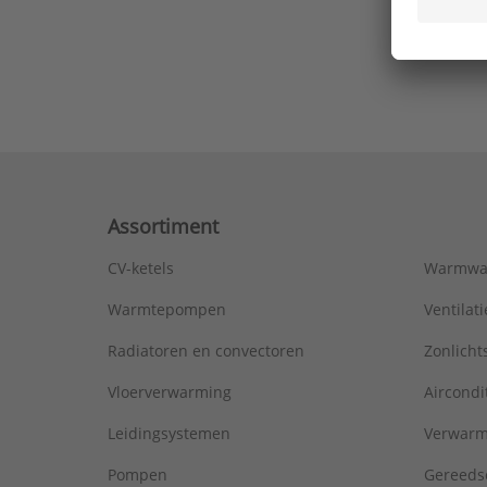
Ons laa
Assortiment
CV-ketels
Warmwa
Warmtepompen
Ventila
Radiatoren en convectoren
Zonlich
Vloerverwarming
Aircondi
Leidingsystemen
Verwarm
Pompen
Gereeds