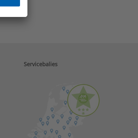
e zaken?
Servicebalies