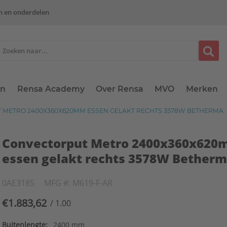
n en onderdelen
en
Rensa Academy
Over Rensa
MVO
Merken
METRO 2400X360X620MM ESSEN GELAKT RECHTS 3578W BETHERMA
Convectorput Metro 2400x360x62
essen gelakt rechts 3578W Bether
0AE3185
MFG #: M619-F-AR
€1.883,62
/ 1.00
Buitenlengte:
2400 mm