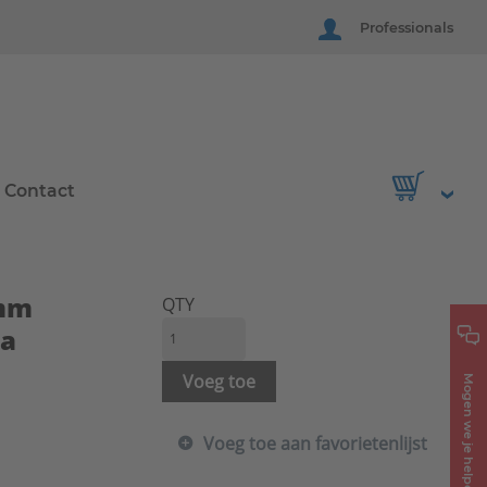
Professionals
Contact
0mm
QTY
ma
Voeg toe
Mogen we je helpen?
Voeg toe aan favorietenlijst